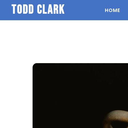
todd clark
HOME