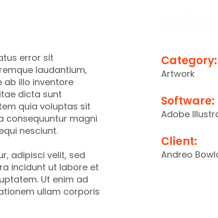
ing Agency
Project 
tus error sit
Category:
oremque laudantium,
Artwork
ab illo inventore
itae dicta sunt
Software:
em quia voluptas sit
Adobe Illustr
uia consequuntur magni
equi nesciunt.
Client:
Andreo Bowl
, adipisci velit, sed
 incidunt ut labore et
uptatem. Ut enim ad
ationem ullam corporis