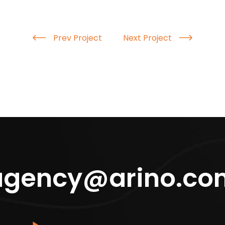
Prev Project
Next Project
agency@arino.co