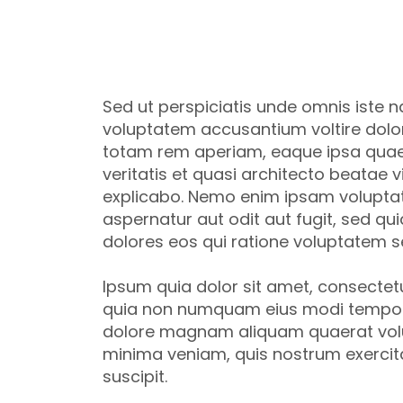
Corporate Market
Sed ut perspiciatis unde omnis iste na
voluptatem accusantium voltire dol
totam rem aperiam, eaque ipsa quae 
veritatis et quasi architecto beatae v
explicabo. Nemo enim ipsam voluptat
aspernatur aut odit aut fugit, sed q
dolores eos qui ratione voluptatem s
Ipsum quia dolor sit amet, consectetur
quia non numquam eius modi tempora
dolore magnam aliquam quaerat vol
minima veniam, quis nostrum exercit
suscipit.