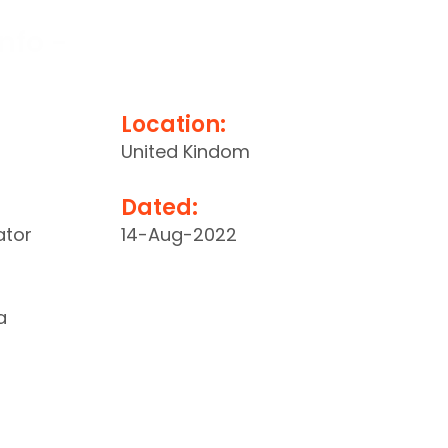
Info -
Location:
United Kindom
Dated:
ator
14-Aug-2022
a